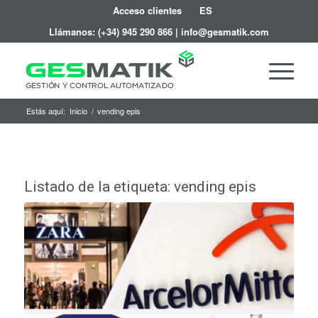
Acceso clientes
ES
Llámanos:
(+34) 945 290 866
|
info@gesmatik.com
Estás aquí:
Inicio
/
vending epis
Listado de la etiqueta:
vending epis