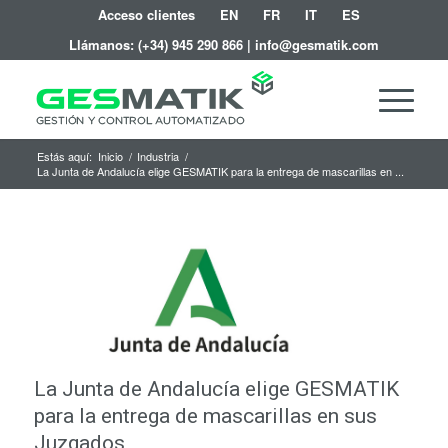
Acceso clientes
EN
FR
IT
ES
Llámanos:
(+34) 945 290 866
|
info@gesmatik.com
Estás aquí:
Inicio
/
Industria
/
La Junta de Andalucía elige GESMATIK para la entrega de mascarillas en ...
La Junta de Andalucía elige GESMATIK
para la entrega de mascarillas en sus
Juzgados