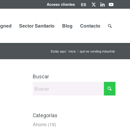
Acceso clientes
ES
igned
Sector Sanitario
Blog
Contacto
Estás aquí:
Inicio
/
qué es vending industrial
Buscar
Categorías
Ahorro
(19)