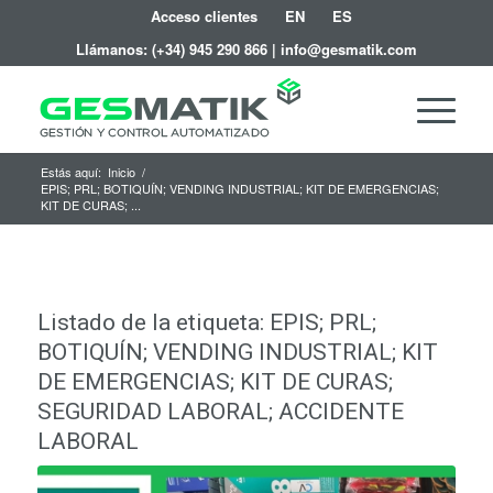
Acceso clientes
EN
ES
Llámanos:
(+34) 945 290 866
|
info@gesmatik.com
Estás aquí:
Inicio
/
EPIS; PRL; BOTIQUÍN; VENDING INDUSTRIAL; KIT DE EMERGENCIAS;
KIT DE CURAS; ...
Listado de la etiqueta:
EPIS; PRL;
BOTIQUÍN; VENDING INDUSTRIAL; KIT
DE EMERGENCIAS; KIT DE CURAS;
SEGURIDAD LABORAL; ACCIDENTE
LABORAL