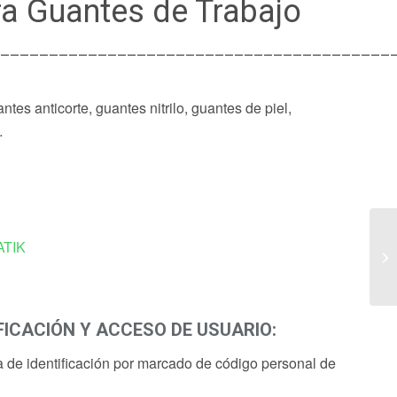
a Guantes de Trabajo
_________________________________________
tes anticorte, guantes nitrilo, guantes de piel,
…
:
TIK
FICACIÓN Y ACCESO DE USUARIO:
de identificación por marcado de código personal de