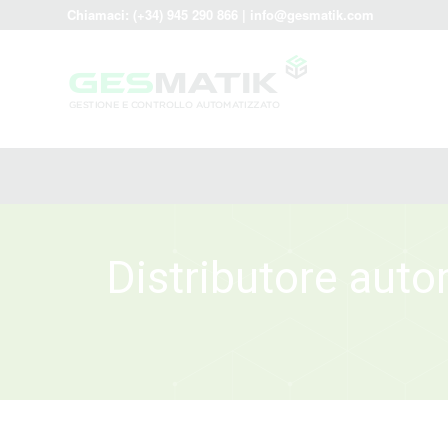
Chiamaci:
(+34) 945 290 866
|
info@gesmatik.com
Distributore autom