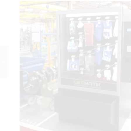
Distributore automatico
di elmetti, schermi di
saldatura e
abbigliamento da...