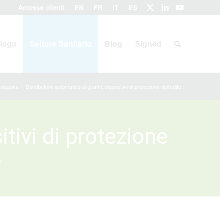
Accesso clienti
EN
FR
IT
ES
logo
Settore Sanitario
Blog
Signed
ealizzate
/
Distributore automatico di guanti, dispositivi di protezione dell’udito...
itivi di protezione
e