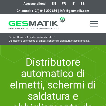
Accesso clienti
EN
FR
IT
ES
Chiamaci:
(+34) 945 290 866
|
info@gesmatik.com
Sei in:
Home
/
Installazioni realizzate
/
Distributore automatico di elmetti, schermi di saldatura e abbigliamento...
Distributore
automatico di
elmetti, schermi di
saldatura e