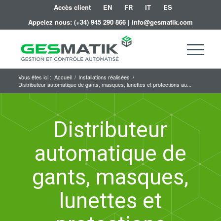
Accès client
EN
FR
IT
ES
Appelez nous:
(+34) 945 290 866
|
info@gesmatik.com
Vous êtes ici :
Accueil
/
Installations réalisées
/
Distributeur automatique de gants, masques, lunettes et protections au...
Distributeur
automatique de
gants, masques,
lunettes et